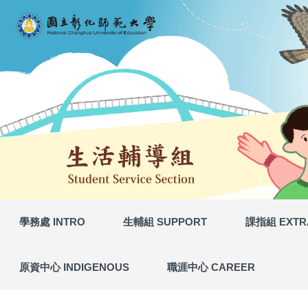
國立彰化師範大學 生輔組 - 各類
網站導覽 (Site Map)
跳
到
主
要
內
容
區
學務處 INTRO
生輔組 SUPPORT
課指組 EXTR
原資中心 INDIGENOUS
職涯中心 CAREER