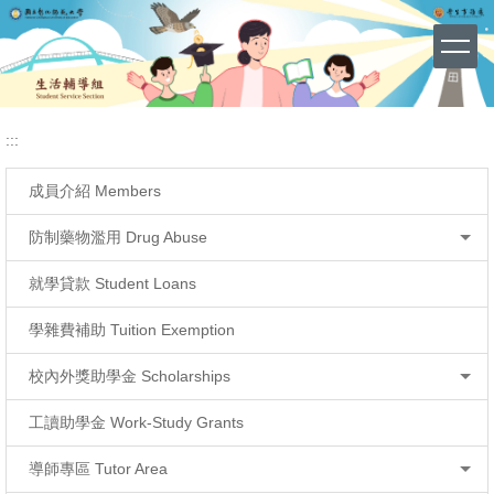
國立彰化師範大學 生輔組 - 各類
網站導覽 (Site Map)
跳
到
主
要
內
容
:::
區
成員介紹 Members
防制藥物濫用 Drug Abuse
就學貸款 Student Loans
學雜費補助 Tuition Exemption
校內外獎助學金 Scholarships
工讀助學金 Work-Study Grants
導師專區 Tutor Area