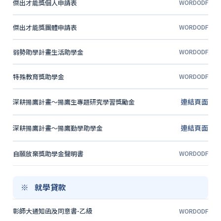
傑出才能獎個人申請表
WORD
ODF
傑出才能獎團體申請表
WORD
ODF
弱勢助學計畫生活助學金
WORD
ODF
特殊教育獎助學金
WORD
ODF
連結頁面
深耕揚鷹計畫～揚鷹生專題研究學習獎勵金
連結頁面
深耕揚鷹計畫～揚鷹勤學助學金
自願放棄獎助學金聲明書
WORD
ODF
就學貸款
彰師大通知函及同意書-乙級
WORD
ODF