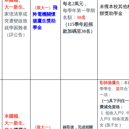
本國籍、
每名2萬元，
未獲本校其他
大一新生
、
飛
（限大一）
每學年第一學期
辦獎助學金
家境清寒或
羚電機關懷
名額：
30名
突遭變故致
揚鷹生獎助
（115學年起捐
學金
就學困難者
款加碼至30名）
（詳公告）
彰師揚鷹生：
本
學學生、
並
符合
一項：
(一)具下列任
費減免資格：
1. 低收入戶2.
本國籍、
入戶3. 特殊境
大一新生
、
女 (孫子女 )
（限大一）
錄取後，完成相關