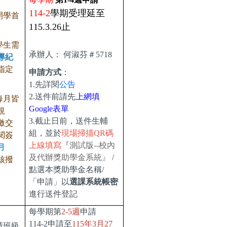
114-2
學期受理延至
開學首
115.3.26止
。
學生需
承辦人：
何淑芬＃5718
導紀
指定
申請方式
：
。
1.先詳閱
公告
2.送件前請先
上網填
每月皆
Google表單
規
3.截止日前，送件生輔
繳交
組，並於
現場掃描QR碼
閱簽
上線填寫
『
測試版--校內
月
及代辦獎助學金系統』
/
核撥
點選本獎助學金名稱/
「申請」以
選課系統帳密
進行送件登記
每學期第
2-5週
申請
114-2申請至
115年3月27
績班級