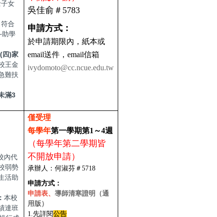
士子女
吳佳俞＃5783
：
符合
申請方式：
~助學
於申請期限內，
紙本或
(四)家
email送件，email信箱
校王金
ivydomoto@cc.ncue.edu.tw
急難扶
未滿3
僅受理
每學年
第一學期第1～4週
（每學年第二學期皆
不開放申請）
校內代
校弱勢
承辦人：何淑芬＃5718
生活助
申請方式：
申請表、
導師清寒證明（通
：
本校
用版）
績達班
1.先詳閱
公告