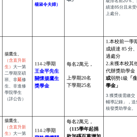
級排名前20％
楊淑令夫婦）
績達85分且未
上處分。
1.
本校前一學
成績達 85 分
揚鷹生、
過處分
（含直升新
2.未獲本校其
114-2學期
每名2萬元，
生）
大一第
代辦獎助學金
王金平先生
二學期至碩
上學期20名
或
弱勢1級
「
關懷揚鷹生
班、非
延
修
下學期25名
學金」
獎學金
生、非進修
學院學生
3.獲獎後需繳交
（詳公告）
輔導記錄」，送
核發獎助學金。
揚鷹生、
每名2萬元，
（含直升新
（115學年起捐
114-2學期
生）
大一第
款加碼百萬增加