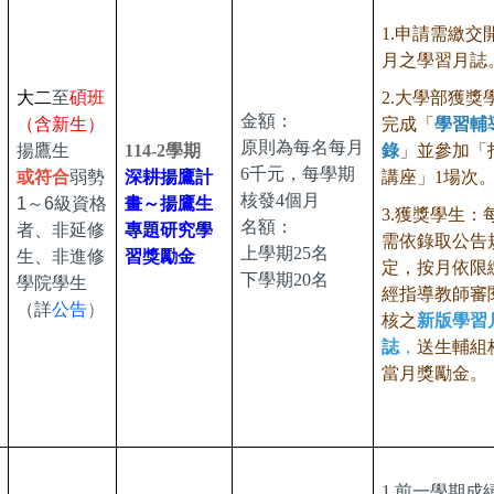
1.申請需繳交
月之學習月誌
大二
至
碩班
2.大學部獲獎
金額：
（含新生）
完成「
學習輔
原則為每名每月
揚鷹生
114-2學期
錄
」並參加「
6千元，每學期
或
符合
弱勢
深耕揚鷹計
講座」1
場次
核發4個月
1～6級
資格
畫
～揚鷹生
3.獲獎學生：
名額：
者、
非延修
專題研究學
需依錄取公告
上學期25名
生、非進修
習獎勵金
定，按月依限
下學期20名
學院學生
經指導教師審
（詳
公告
）
核之
新版學習
誌
，
送生輔組
當月獎勵金。
1.前一學期成