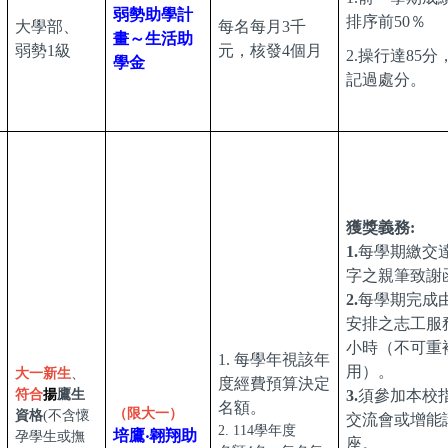
弱勢助學計
排序前50％
大學部、
每名每月3千
畫～生活助
弱勢1級
元，核發4個月
2.操行達85分
學金
記過處分。
獲獎義務:
1.
每學期繳交達
字之親筆致謝
2.
每學期完成
安排之志工服務
小時（不可重
1. 每學年視該年
用）。
大一新生
、
度經費預算決定
符合
揚
鷹生
3.
須參加本校
名額。
（限大一）
資格
(不含懷
交流會或增能
2. 114學年度
培鷹‧翱翔助
孕學生或撫
座。