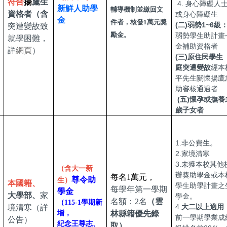
符合
揚
鷹生
4. 身心障礙人
新鮮人助學
輔導機制並繳回文
資格者（含
或身心障礙生
金
件者，核發1萬元獎
(二)弱勢1~6級
突遭變故致
勵金。
弱勢學生助計畫
就學困難，
金補助資格者
詳
網頁
）
(三)原住民學生
庭突遭變故
經本
平先生關懷揚鷹
助審核通過者
(五)懷孕或撫養
歲子女者
1.非公費生。
2.家境清寒
3.未獲本校其他
（含大一新
辦獎助學金或本
每名1萬元，
尊令助
生）
本國籍、
學生助學計畫之
每學年第一學期
學金
大學部、
家
學金。
名額：2名
（
雲
（115-1學期新
4.
大二以上適用
境清寒
（詳
增，
林縣籍優先錄
前一學期學業成
公告）
紀念王尊志、
取
）