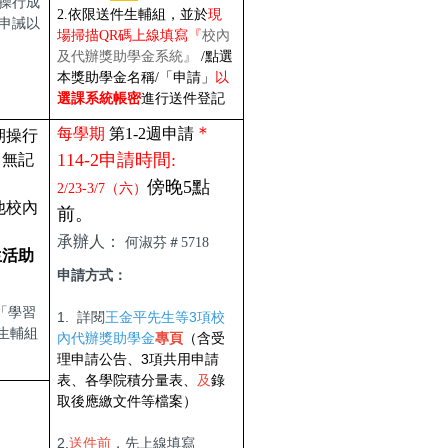
、操行成
2.依限送件生輔組，並於
現
受申誡以
場掃描QR碼上線填寫『
校內
及代辦獎助學金系統』
/點選
本獎助學金名稱/「申請」
以
選課系統帳密
進行
送件登記
＊
每學期
第1-2週申請
期操行
114-2申請時間:
、無記
傍晚5點
2/23-3/7（六）
他校內
前。
承辦人：
何淑芬＃5718
生活助
申請方式：
「學習
1. 詳閱
王金平先生等3項校
生輔組
內代辦獎助學金
專頁
（含受
理申請公告、3項共用申請
表、各學院積分量表、
及
錄
取後應繳文件等檔案）
2.
送件前
，先上線填寫