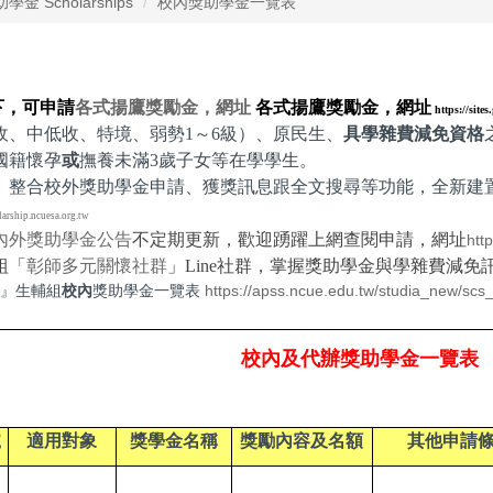
金 Scholarships
校內獎助學金一覽表
下，可申請
各式揚鷹獎勵金，網址
各式揚鷹獎勵金，網址
https://site
、中低收、特境、弱勢1～6級）、原民生、
具學雜費減免資格
國籍懷孕
或
撫養未滿3歲子女等在學學生。
騰騰、整合校外獎助學金申請、獲獎訊息跟全文搜尋等功能，全新建
larship.ncuesa.org.tw
內外獎助學金公告
不定期更新，歡迎踴躍上網查閱申請，網址
htt
組「
彰師多元關懷社群
」Line社群，掌握獎助學金與學雜費減免
中』生輔組
校內
獎助學金一覽表
https://apss.ncue.edu.tw/studia_new/scs
校內及代辦獎助學金一覽表
號
適用對象
獎學金名稱
獎勵內容及名額
其他申請