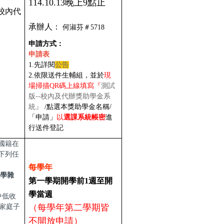
114.10.13晚上9點止
校內代
承辦人：
何淑芬＃5718
申請方式：
申請表
1.先詳閱
公告
2.依限送件生輔組，並於
現
場掃描QR碼上線填寫『
測試
版--校內及代辦獎助學金系
統』
/點選本獎助學金名稱/
「申請」
以
選課系統帳密
進
行
送件登記
國籍在
下列任
每學年
一學雜
第一學期開學前1週至開
學當週
 中低收
遇家庭子
（每學年第二學期皆
不開放申請）