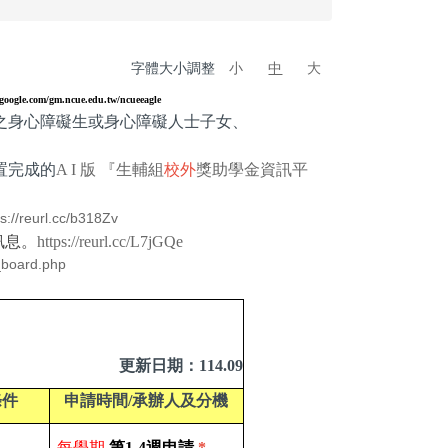
字體大小調整
小
中
大
s.google.com/gm.ncue.edu.tw/ncueeagle
之身心障礙生或身心障礙人士子女、
置完成的
A I 版 『生輔組
校外
獎助學金資訊平
ps://reurl.cc/b318Zv
訊息。
https://reurl.cc/L7jGQe
_board.php
更新日期：114.09
條件
申請時間/承辦人及分機
每學期
第1-4週申請
*