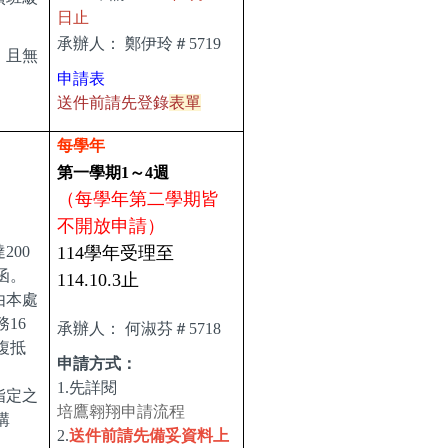
日止
承辦人：
鄭伊玲＃5719
，且無
申請表
送件前請先登錄
表單
每學年
第一學期1～4週
（每學年第二學期皆
不開放申請）
200
114學年受理至
函。
114.10.3止
由本處
16
承辦人：
何淑芬＃5718
複抵
申請方式：
1.先詳閱
指定之
培鷹翱翔申請流程
講
2.
送件前請先備妥資料上