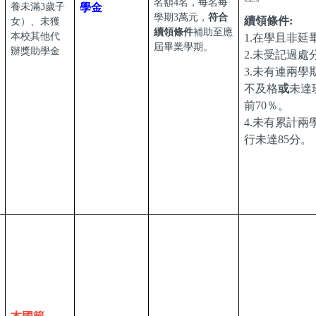
名額4名，每名每
養未滿3歲子
學金
學期3萬元，
符合
續領條件:
女）、未獲
續領條件
補助至應
本校其他代
1.在學且非延
屆畢業學期。
辦獎助學金
2.未受記過處
3.未有連兩學
不及格
或
未達
前70％。
4.
未有
累計兩
行未達85分。