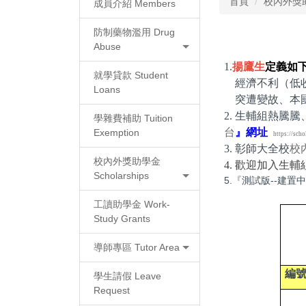
首頁
校內外獎助學
成員介紹 Members
防制藥物濫用 Drug
Abuse
1.
揚鷹生
定義如
就學貸款 Student
經濟不利（低收
Loans
突遭變故、
本
2. 生輔組熱
學雜費補助 Tuition
台
』網址
Exemption
https://scho
3.
 彰師大全校
校
校內外獎助學金
4.
歡迎加入生輔
Scholarships
5.『測試版--建置
工讀助學金 Work-
Study Grants
導師專區 Tutor Area
編
學生請假 Leave
Request