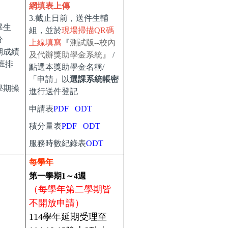
網填
表上傳
3.
截止日前，送件生輔
畢生
組，並於
現場掃描QR碼
分
上線填寫
『
測試版--校內
期成績
及代辦獎助學金系統』
/
班排
點選本獎助學金名稱/
「申請」以
選課系統帳密
學期操
進行送件登記
申請表
PDF
ODT
積分量表
PDF
ODT
服務時數紀錄表
ODT
每學年
第一學期1～4週
（每學年第二學期皆
不開放申請）
114學年延期受理至