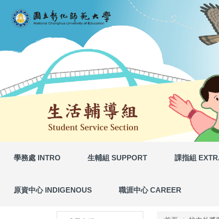
校內獎助學金一覽表
網站導覽 (Site Map)
跳
到
主
要
內
容
區
學務處 INTRO
生輔組 SUPPORT
課指組 EXTR
原資中心 INDIGENOUS
職涯中心 CAREER