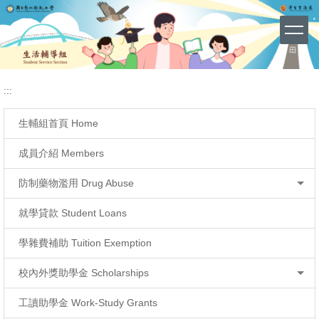
導師會議
網站導覽 (Site Map)
跳
到
主
要
內
容
:::
區
生輔組首頁 Home
成員介紹 Members
防制藥物濫用 Drug Abuse
就學貸款 Student Loans
學雜費補助 Tuition Exemption
校內外獎助學金 Scholarships
工讀助學金 Work-Study Grants