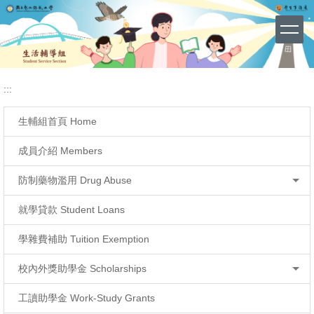
114學年度導師名單
網站導覽 (Site Map)
跳
到
主
要
內
容
:::
區
生輔組首頁 Home
成員介紹 Members
防制藥物濫用 Drug Abuse
就學貸款 Student Loans
學雜費補助 Tuition Exemption
校內外獎助學金 Scholarships
工讀助學金 Work-Study Grants