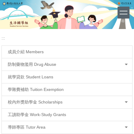
國立彰化師範大學 - 失物招領系統
網站導覽 (Site Map)
跳
到
主
要
內
容
:::
區
成員介紹 Members
防制藥物濫用 Drug Abuse
就學貸款 Student Loans
學雜費補助 Tuition Exemption
校內外獎助學金 Scholarships
工讀助學金 Work-Study Grants
導師專區 Tutor Area