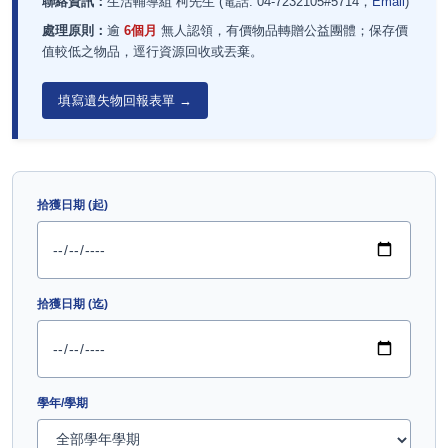
聯絡資訊：
生活輔導組 柯先生 (電話: 04-7232105#5714，
Email
)
處理原則：
逾
6個月
無人認領，有價物品轉贈公益團體；保存價
值較低之物品，逕行資源回收或丟棄。
填寫遺失物回報表單 →
搜尋與篩選條件
拾獲日期 (起)
拾獲日期 (迄)
學年/學期