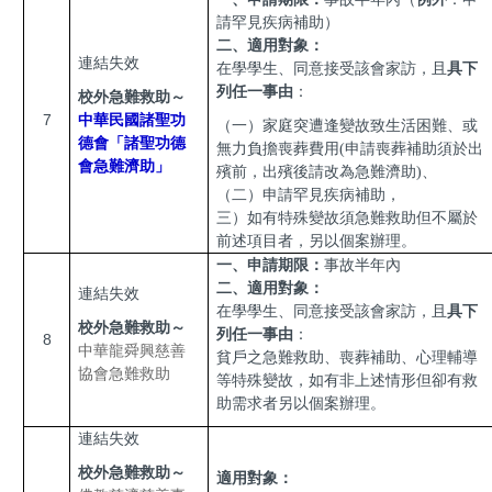
請罕見疾病補助）
二、適用對象：
連結失效
在學學生、同意接受該會家訪，且
具下
列任一事由
：
校外急難救助～
7
中華民國諸聖功
（一）家庭突遭逢變故致生活困難、或
德會「諸聖功德
無力負擔喪葬費用(申請喪葬補助須於出
會急難濟助」
殯前，出殯後請改為急難濟助)、
（二）申請罕見疾病補助，
三）如有特殊變故須急難救助但不屬於
前述項目者，另以個案辦理。
一、申請期限：
事故半年內
二、適用對象：
連結失效
在學學生、同意接受該會家訪，且
具下
校外急難救助～
列任一事由
：
8
中華龍舜興慈善
貧戶之急難救助、喪葬補助、心理輔導
協會急難救助
等特殊變故，如有非上述情形但卻有救
助需求者另以個案辦理。
連結失效
校外急難救助～
適用對象：