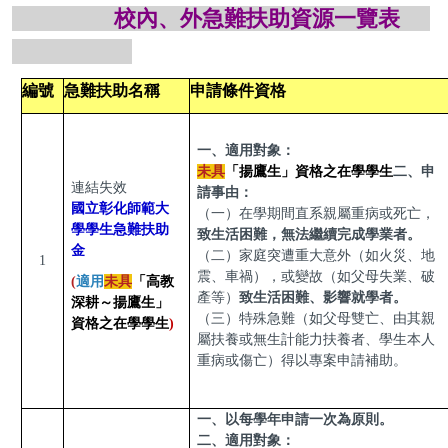
校內、外急難扶助資源一覽表
編號
急難扶助名稱
申請條件資格
一、適用對象：
未具
「揚鷹生」資格之在學學生
二、申
連結失效
請事由：
國立彰化師範大
（一）在學期間直系親屬重病或死亡，
學學生急難扶助
致生活困難，無法繼續完成學業者。
金
（二）家庭突遭重大意外（如火災、地
1
震、車禍），或變故（如父母失業、破
(
適用
未具
「高教
產等）
致生活困難、影響就學者。
深耕～揚鷹生」
（三）特殊急難（如父母雙亡、由其親
資格之在學學生
)
屬扶養或無生計能力扶養者、學生本人
重病或傷亡）得以專案申請補助。
一、以每學年申請一次為原則。
二、適用對象：