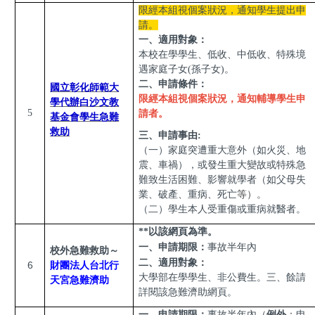
限經本組視個案狀況，通知學生提出申
請。
一、適用對象：
本校在學學生、低收、中低收、特殊境
遇家庭子女(孫子女)。
二、申請條件：
國立彰化師範大
限經本組視個案狀況，通知輔導學生申
學代辦白沙文教
5
請者。
基金會學生急難
救助
三、申請事由:
（一）家庭突遭重大意外（如火災、地
震、車禍），或發生重大變故或特殊急
難致生活困難、影響就學者（如父母失
業、破產、重病、死亡
等）。
（二）學生本人受重傷或重病就醫者。
**以該網頁為準。
一、申請期限：
事故半年內
校外急難救助～
二、適用對象：
6
財團法人台北行
大學部在學學生、非公費生。
三、餘請
天宮急難濟助
詳閱該急難濟助網頁。
一、申請期限：
事故半年內（
例外
：申