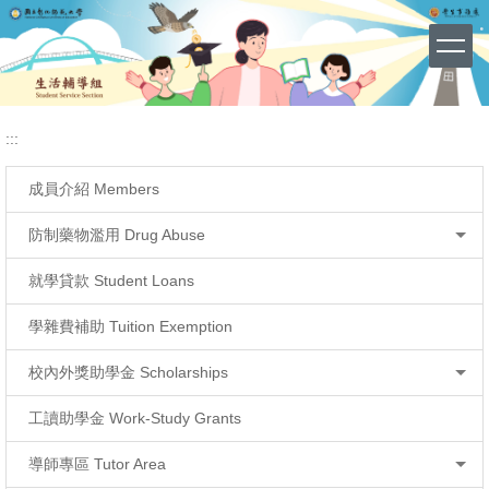
急難扶助
網站導覽 (Site Map)
跳
到
主
要
內
容
:::
區
成員介紹 Members
防制藥物濫用 Drug Abuse
就學貸款 Student Loans
學雜費補助 Tuition Exemption
校內外獎助學金 Scholarships
工讀助學金 Work-Study Grants
導師專區 Tutor Area