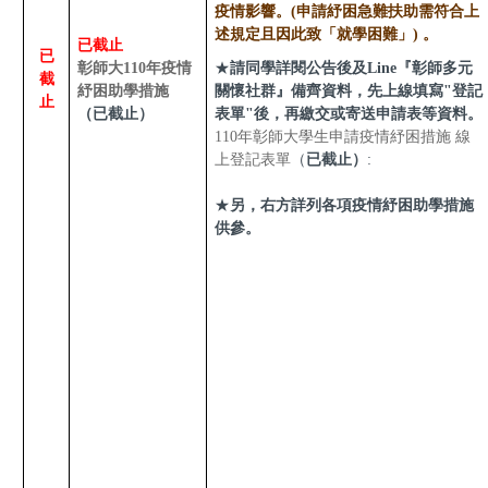
疫情影響。
(申請紓困急難扶助需符合上
述規定且因此致「就學困難」)
。
已截止
已
★
彰師大110年
疫情
請同學詳閱公告後及Line『彰師多元
截
紓困助學措施
關懷社群』備齊資料，先上線填寫"登記
止
截止
（已
）
表單"後，再繳交或寄送申請表等資料。
110年彰師大學生申請疫情紓困措施 線
已截止）
上登記表單
（
:
★
另，右方詳列各項疫情紓困助學措施
供參。