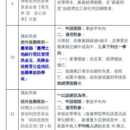
佛教慈濟慈善事
在學學生、家庭經濟困難、且"家庭同
9
業基金會【看見
意"由慈濟志工前往拜訪關懷者。
希 望 安心就
學】方案
一、申請期限：
事故半年內
二、適用對象：
連結失效
大學部、具臺東縣籍達6個月，且畢業於
校外急難救助～
臺東縣立國中或高中，且
具下列任一事
臺東縣「臺灣土
由
：
地銀行受託管理
10
（一）家遭變故：含災害、經濟變故、
吳金玉、吳陳金
傷亡。
桂教育公益信託-
二、負擔家計者非自願性失業、或死
急難事故助學
亡、或重大傷病、或失蹤或服刑等情形
金」
致經濟困難
者。
連結失效
**以該網頁為準。
校外急難救助～
一、申請期限：
事故半年內
財團法人幼幼社
二、適用對象：
11
會福利慈善基金
本校在學學生（進修學院學生請逕洽該
會「捐助急難救
單位辦理）、家遭重大災變或意外，且
助或災害( 變 ) 救
家庭年收入
平均每人
總額未達 30 萬元、