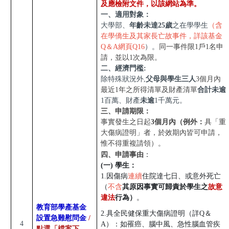
及應檢附文件，以該網站為準。
一、適用對象：
大學部、
年齡未達25歲
之在學學生
（含
在學僑生及其家長亡故事件，詳該基金
Q＆A網頁Q16
）。
同一事件限1戶1名申
請，並以1次為限。
二、經濟門檻:
除特殊狀況外,
父母與學生三人
3
個月內
最近1年之所得清單及財產清單
合計未逾
1
百萬、財產
未逾
1千萬元。
三、申請期限：
事實發生之日起
3個月內（例外：
具「重
大傷病證明」者，於效期內皆可申請，
惟不得重複請領）。
四、申請事由
：
(
一)
學生：
1.
因傷病
連續
住院達七日、或
意外死亡
（
不含
其原因事實可歸責於學生之
故意
違法
行為）
。
教育部學產基金
2.具
全民健保重大傷病證明
（詳Q＆
設置急難慰問金
/
4
A）：如罹癌、腦中風、急性腦血管疾
點選「檔案下