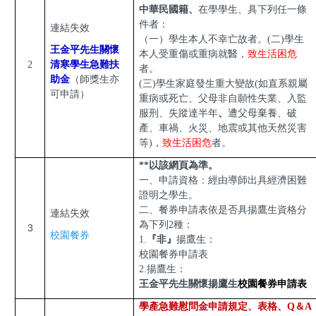
中華民國籍、
在學學生、具下列任一條
件者：
連結失效
（一）學生本人不幸亡故者。
(
二)學生
王金平先生關懷
本人受重傷或重病就醫，
致生活困危
2
清寒學生急難扶
者。
（師獎生亦
助金
(
三)學生家庭發生重大變故(如直系親屬
可申請）
重病或死亡、父母非自願性失業、入監
服刑、失蹤達半年
、
遭父母棄養、破
產、車禍、火災、地震或其他天然災害
等)，
致生活困危
者。
**以該網頁為準。
一、申請資格：經由導師出具經濟困難
證明之學生。
二、餐券申請表依是否具揚鷹生資格分
連結失效
為下列2種：
3
校園餐券
1.
『非』
揚鷹生：
校園餐券申請表
2.揚鷹生：
王金平先生關懷揚鷹生
校園餐券申請表
學產急難慰問金申請規定、表格、Q＆A