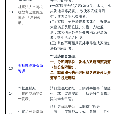
任一項條件者。
(一)家庭遭天然災害(如火災、水災、風
社團法人台灣松
災及地震等災害)、致使家庭經濟困
13
樑教育公益促進
難，無力負生活費用者。
協會-「急難救
(二) 家庭主要經濟來源者死亡、罹患重
助」
大傷病須長期住院、失蹤、入獄服
刑，或其他意外事件失去穩定經濟來
源，致生活陷入困境。
(三) 其他不可預期意外事件造成家屬無
法負擔家計者。
**以該網頁為準。
一、
分民間單位、及地方政府兩類資源
衛福部急難救助
（如公告附檔）。
13
資源
二、
請依據公告內容附檔各急難救助資
源單位規定辦理。
本校生輔組
請點選連結網址，以關鍵字搜尋「揚鷹
14
「校內獎助學金
生」或「突遭變故」，找尋符合資格之
一覽表」
獎助學金申請。
請點選
資訊平台
，以關鍵字搜尋
生輔組
校外獎助
「癌」、突遭變故，或「急難」，從中