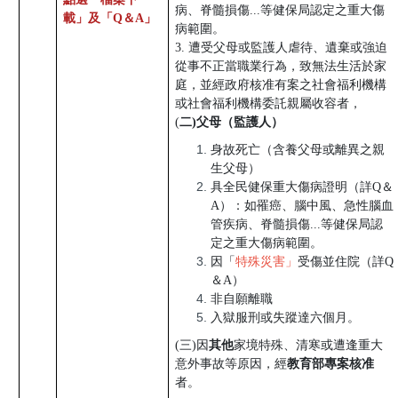
病、脊髓損傷...等健保局認定之重大傷
載」及「Q＆A」
病範圍。
3.
遭受父母或監護人虐待、遺棄或強迫
從事不正當職業行為，致無法生活於家
庭，並經政府核准有案之社會福利機構
或社會福利機構委託親屬收容者，
(
二)父母（監護人）
身故死亡（含
養父母或離異之
親
生父母）
具全民健保重大傷病證明
（詳Q＆
A）：如罹癌、腦中風、急性腦血
管疾病、脊髓損傷...等健保局認
定之重大傷病範圍。
因「
特殊災害」
受傷並住院（詳Q
＆A）
非自願離職
入獄服刑或失蹤達六個月。
(
三)因
其他
家境特殊、清寒或遭逢重大
意外事故等原因，經
教育部專案核准
者。