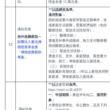
助」
現金未達 15 萬元者。
**以該網頁為準。
適用對象：
因疾病或
重大
傷害等緊急災難事件，造
成家庭生活困難，需要經濟協助（包括
連結失效
醫療扶助、緊急生活扶助等）。
（一） 醫療扶助：
校外急難救助～
遭逢意外事件或罹病，無力支付醫療費
財團法人臺北傳
12
用或醫療設施設備者。
德慈善基金會
（二） 緊急生活扶助：
「傳德急難救助
遭逢天災、意外、家庭變故、罹患重大
專案」
疾病、死亡，導致家庭陷入困境者。
（三） 長期扶貧：
個案屬於長期扶貧，1年以上案情為弱勢
家庭者、導致家庭陷入困境者。
**以
該會官網
為準。
https://reurl.cc/4LaNOY
一、申請期限：
事故半年內
二、
適用對
象：
大學部在學學生、非公費生，且具下列
連結失效