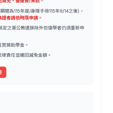
先減免、後繳費/貸款。
間為115年度/身障手冊115年9/14之後)，
換證者請依時限申請。
核定之軍公教遺族除外但復學者仍須重新申
性質獎助學金。
法律責任並繳回減免金額。
明