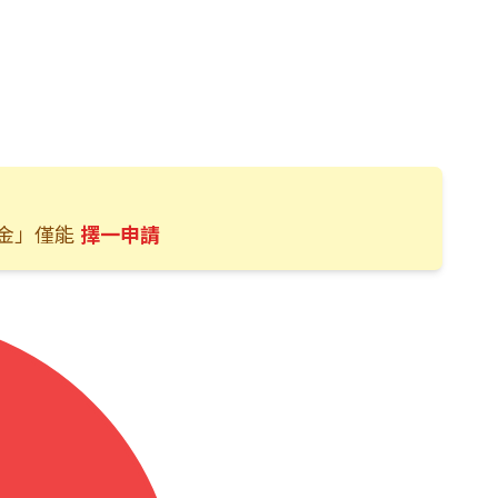
金」僅能
擇一申請