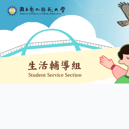
學雜費補助 Tuition Exempt
網站導覽 (Site Map)
跳
到
主
要
內
容
區
學務處 INTRO
生輔組 SUPPORT
醫護室 HEALTH
原資中心 INDIGENOU