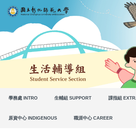
相關法規
網站導覽 (Site Map)
跳
到
主
要
內
容
區
學務處 INTRO
生輔組 SUPPORT
課指組 EXTR
原資中心 INDIGENOUS
職涯中心 CAREER