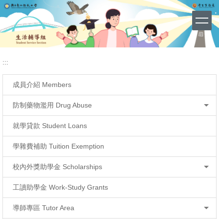
宣導資源下載
網站導覽 (Site Map)
跳
到
主
要
內
容
:::
區
成員介紹 Members
防制藥物濫用 Drug Abuse
就學貸款 Student Loans
學雜費補助 Tuition Exemption
校內外獎助學金 Scholarships
工讀助學金 Work-Study Grants
導師專區 Tutor Area