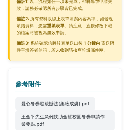
備註1:
以上流程如任一項未完成，都將導致申請失
敗，請務必確認所有步驟皆已完成。
備註2:
所有資料以線上表單填寫內容為準，如發現
填錯資料，您需
重填表單
。請注意，直接修改下載
的檔案將被視為無效申請。
備註3:
系統確認信將於表單送出後
1 分鐘內
寄送附
件至填答者信箱，若未收到請檢查垃圾郵件匣。
參考附件
愛心餐券發放辦法(集腋成裘).pdf
王金平先生急難扶助金暨校園餐券申請作
業要點.pdf