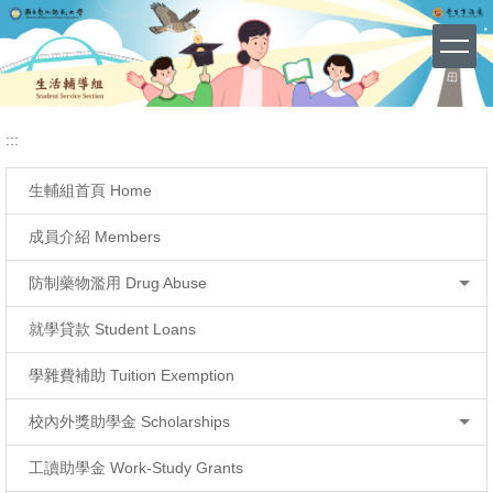
學生請假 Leave Request
網站導覽 (Site Map)
跳
到
主
要
內
容
:::
區
生輔組首頁 Home
成員介紹 Members
防制藥物濫用 Drug Abuse
就學貸款 Student Loans
學雜費補助 Tuition Exemption
校內外獎助學金 Scholarships
工讀助學金 Work-Study Grants