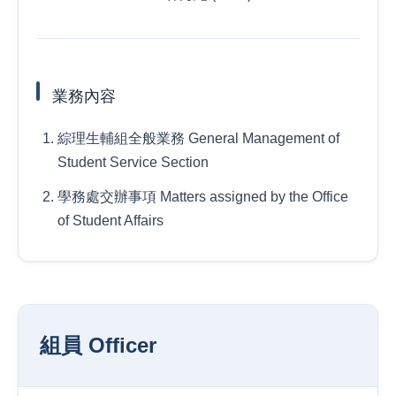
業務內容
綜理生輔組全般業務 General Management of
Student Service Section
學務處交辦事項 Matters assigned by the Office
of Student Affairs
組員 Officer