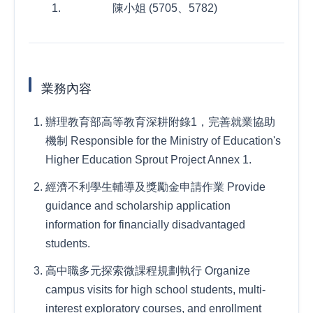
陳小姐 (5705、5782)
業務內容
辦理教育部高等教育深耕附錄1，完善就業協助
機制 Responsible for the Ministry of Education's
Higher Education Sprout Project Annex 1.
經濟不利學生輔導及獎勵金申請作業 Provide
guidance and scholarship application
information for financially disadvantaged
students.
高中職多元探索微課程規劃執行 Organize
campus visits for high school students, multi-
interest exploratory courses, and enrollment