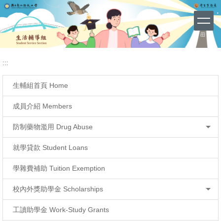
網站導覽 (Site Map)
跳
到
主
要
內
容
:::
區
生輔組首頁 Home
成員介紹 Members
防制藥物濫用 Drug Abuse
就學貸款 Student Loans
學雜費補助 Tuition Exemption
校內外獎助學金 Scholarships
工讀助學金 Work-Study Grants