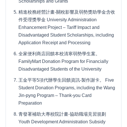
Scholarships and Grants
精進校務經營計畫-關稅影響及弱勢獎助學金含收
件受理獎學金 University Administration
Enhancement Project – Tariff Impact and
Disadvantaged Student Scholarships, including
Application Receipt and Processing
全家便利商店回饋本校清寒弱勢學生案。
FamilyMart Donation Program for Financially
Disadvantaged Students of the University
王金平等5項代辦學生回饋資訊-製作謝卡。 Five
Student Donation Programs, including the Wang
Jin-pyng Program – Thank-you Card
Preparation
青發署補助大專校院計畫-協助職場見習規劃
Youth Development Administration Subsidy