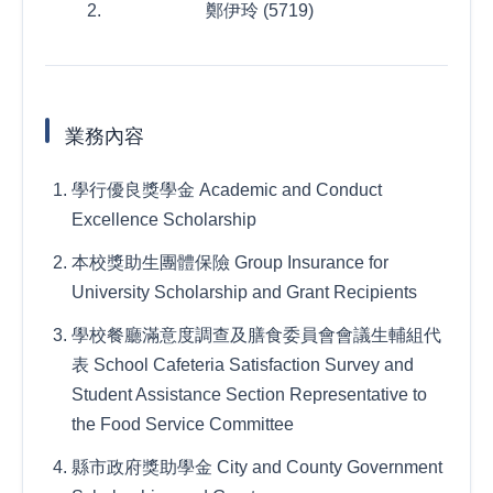
鄭伊玲 (5719)
業務內容
學行優良獎學金 Academic and Conduct
Excellence Scholarship
本校獎助生團體保險 Group Insurance for
University Scholarship and Grant Recipients
學校餐廳滿意度調查及膳食委員會會議生輔組代
表 School Cafeteria Satisfaction Survey and
Student Assistance Section Representative to
the Food Service Committee
縣市政府獎助學金 City and County Government