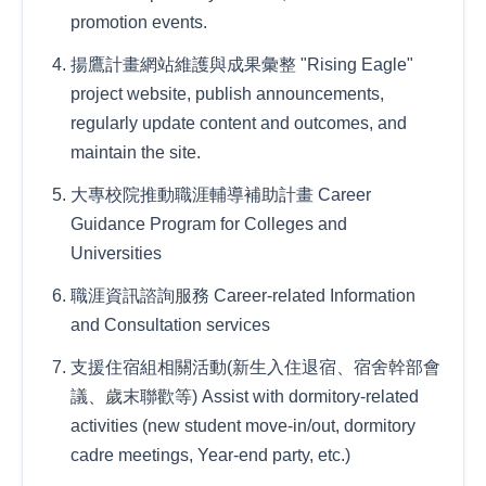
promotion events.
揚鷹計畫網站維護與成果彙整 "Rising Eagle"
project website, publish announcements,
regularly update content and outcomes, and
maintain the site.
大專校院推動職涯輔導補助計畫 Career
Guidance Program for Colleges and
Universities
職涯資訊諮詢服務 Career-related Information
and Consultation services
支援住宿組相關活動(新生入住退宿、宿舍幹部會
議、歲末聯歡等) Assist with dormitory-related
activities (new student move-in/out, dormitory
cadre meetings, Year-end party, etc.)