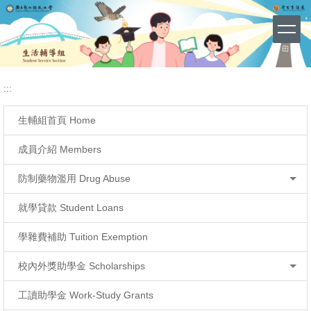
114學年度導師名單
網站導覽 (Site Map)
跳
到
主
要
內
容
:::
區
生輔組首頁 Home
成員介紹 Members
防制藥物濫用 Drug Abuse
就學貸款 Student Loans
學雜費補助 Tuition Exemption
校內外獎助學金 Scholarships
工讀助學金 Work-Study Grants