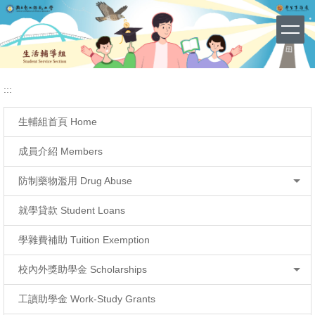
導師會議
網站導覽 (Site Map)
跳
到
主
要
內
容
:::
區
生輔組首頁 Home
成員介紹 Members
防制藥物濫用 Drug Abuse
就學貸款 Student Loans
學雜費補助 Tuition Exemption
校內外獎助學金 Scholarships
工讀助學金 Work-Study Grants