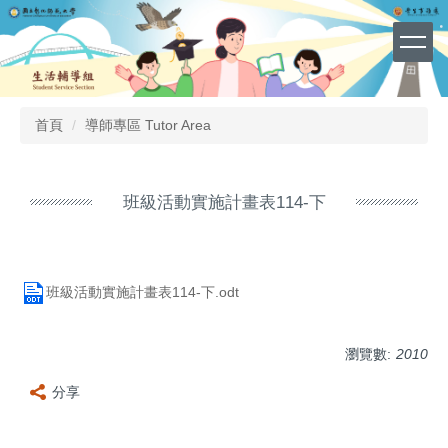
班級活動實施計畫表114-下
網站導覽 (Site Map)
跳
到
主
要
內
容
首頁
導師專區 Tutor Area
區
班級活動實施計畫表114-下
班級活動實施計畫表114-下.odt
瀏覽數:
2010
分享